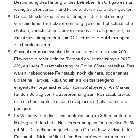
Bestimmung des Hintergrundes betrieben. Im Ort gab es nur
wenig Straßenverkehr und keine anderen störenden Quellen.
Dieses Messkonzept in Verbindung mit der Bestimmung
verschiedener für Holzverbrennung typischer Luftschadstoffe
(Kalium, verschiedene Zucker) erwies sich als geeignet, um
Zusatzbelastungen durch im Ort betriebene Holzheizungen
zu charakterisieren.
Obwohl der ausgewählte Untersuchungsort mit etwa 200
Einwohnern recht klein ist (Bestand an Holzheizungen 2015:
42), war eine Zusatzbelastung im Ort im Winter messbar. Das
waren insbesondere Feinstaub, noch kleinere, sogenannte
ultrafeine Partikel, Ruß und ein als krebserzeugend
eingestufter organischer Stoff (Benzo(a)pyren). Als Marker
für den Beitrag von Holzverbrennung zum Feinstaub erwies
sich ein bestimmter Zucker (Levoglucosan) als besonders
geeignet.
Im Winter wurde die Feinstaubbelastung im 300 m entfernten
Hintergrund durch die Holzverbrennung im Ort um etwa 60 %
erhöht. Die geltenden gesetzlichen Grenz- bzw. Zielwerte für
Feinstaub, Stickstoffdioxid und Benzo(a)pyren wurden nicht