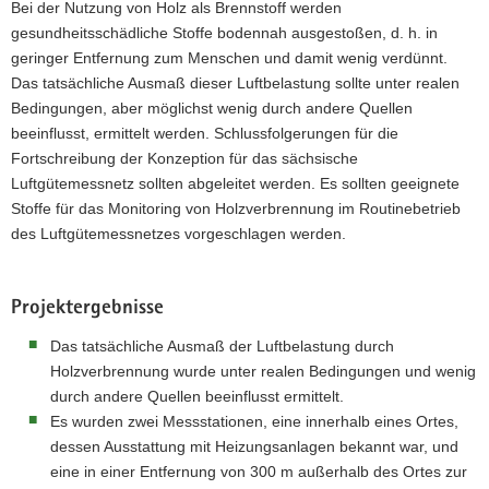
Bei der Nutzung von Holz als Brennstoff werden
a
gesundheitsschädliche Stoffe bodennah ausgestoßen, d. h. in
v
geringer Entfernung zum Menschen und damit wenig verdünnt.
i
Das tatsächliche Ausmaß dieser Luftbelastung sollte unter realen
g
Bedingungen, aber möglichst wenig durch andere Quellen
a
beeinflusst, ermittelt werden. Schlussfolgerungen für die
t
Fortschreibung der Konzeption für das sächsische
i
Luftgütemessnetz sollten abgeleitet werden. Es sollten geeignete
o
Stoffe für das Monitoring von Holzverbrennung im Routinebetrieb
n
des Luftgütemessnetzes vorgeschlagen werden.
Projektergebnisse
Das tatsächliche Ausmaß der Luftbelastung durch
Holzverbrennung wurde unter realen Bedingungen und wenig
durch andere Quellen beeinflusst ermittelt.
Es wurden zwei Messstationen, eine innerhalb eines Ortes,
dessen Ausstattung mit Heizungsanlagen bekannt war, und
eine in einer Entfernung von 300 m außerhalb des Ortes zur