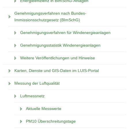
Energieeffizienz in BImSchG-Anlagen
a
v
Genehmigungsverfahren nach Bundes-
i
Immissionsschutzgesetz (BImSchG)
g
Genehmigungsverfahren für Windenergieanlagen
a
t
Genehmigungsstatistik Windenergieanlagen
i
o
Weitere Veröffentlichungen und Hinweise
n
Karten, Dienste und GIS-Daten im LUIS-Portal
Messung der Luftqualität
Luftmessnetz
Aktuelle Messwerte
PM10 Überschreitungstage