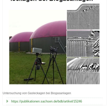
Untersuchung von Gasleckagen bei Biogasanlagen
Untersuchung
von
https://publikationen.sachsen.de/bdb/artikel/15246
Gasleckagen