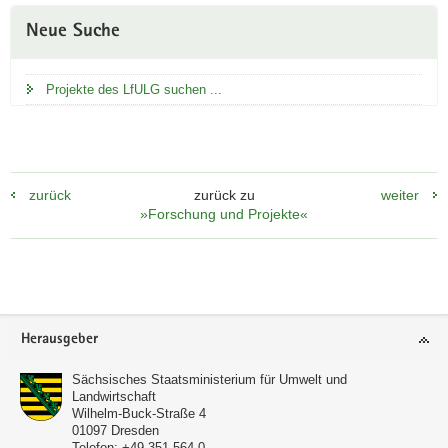
bei
Biogasanlagen
Neue Suche
Projekte des LfULG suchen ...
zurück
zurück zu
weiter
»Forschung und Projekte«
Footer-
Herausgeber
Bereich
Sächsisches Staatsministerium für Umwelt und
Landwirtschaft
Wilhelm-Buck-Straße 4
01097
Dresden
Telefon:
+49 351 564-0