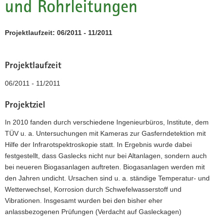
und Rohrleitungen
a
v
Projektlaufzeit: 06/2011 - 11/2011
i
g
a
Projektlaufzeit
t
i
06/2011 - 11/2011
o
n
Projektziel
In 2010 fanden durch verschiedene Ingenieurbüros, Institute, dem
TÜV u. a. Untersuchungen mit Kameras zur Gasferndetektion mit
Hilfe der Infrarotspektroskopie statt. In Ergebnis wurde dabei
festgestellt, dass Gaslecks nicht nur bei Altanlagen, sondern auch
bei neueren Biogasanlagen auftreten. Biogasanlagen werden mit
den Jahren undicht. Ursachen sind u. a. ständige Temperatur- und
Wetterwechsel, Korrosion durch Schwefelwasserstoff und
Vibrationen. Insgesamt wurden bei den bisher eher
anlassbezogenen Prüfungen (Verdacht auf Gasleckagen)