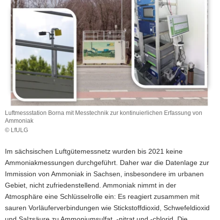
a
v
i
g
a
t
i
o
n
Luftmessstation Borna mit Messtechnik zur kontinuierlichen Erfassung von
Ammoniak
© LfULG
Luftmessstation
Borna
Im sächsischen Luftgütemessnetz wurden bis 2021 keine
mit
Ammoniakmessungen durchgeführt. Daher war die Datenlage zur
Messtechnik
Immission von Ammoniak in Sachsen, insbesondere im urbanen
zur
kontinuierlichen
Gebiet, nicht zufriedenstellend. Ammoniak nimmt in der
Erfassung
Atmosphäre eine Schlüsselrolle ein: Es reagiert zusammen mit
von
sauren Vorläuferverbindungen wie Stickstoffdioxid, Schwefeldioxid
Ammoniak
und Salzsäure zu Ammoniumsulfat, -nitrat und -chlorid. Die