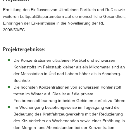
a
Ermittlung des Einflusses von Ultrafeinen Partikeln und Ruß sowie
v
weiteren Luftqualitätsparametern auf die menschliche Gesundheit;
i
Einbringen der Erkenntnisse in die Novellierung der RL
g
2008/50/EG.
a
t
i
Projektergebnisse:
o
Die Konzentrationen ultrafeiner Partikel und schwarzen
n
Kohlenstoffs im Feinstaub kleiner als ein Mikrometer sind an
der Messstation in Ústí nad Labem höher als in Annaberg-
Buchholz.
Die höchsten Konzentrationen von schwarzem Kohlenstoff
treten im Winter auf. Dies ist auf die private
Festbrennstofffeuerung in beiden Gebieten zurück zu führen.
Im Wochengang beziehungsweise im Tagesgang wird die
Bedeutung des Kraftfahrzeugverkehrs mit der Reduzierung
des Kfz-Verkehrs an Wochenenden sowie einer Erhöhung in
den Morgen- und Abendstunden bei der Konzentration