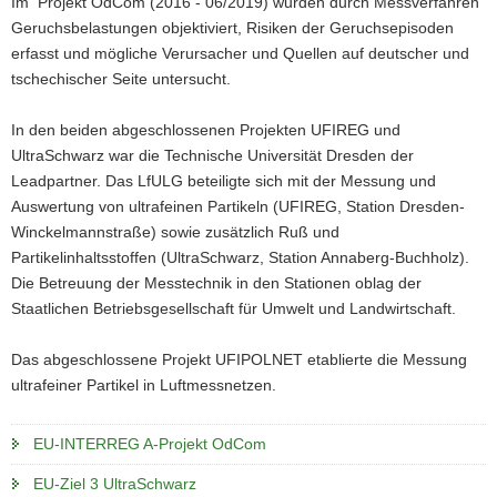
Im Projekt OdCom (2016 - 06/2019) wurden durch Messverfahren
a
Geruchsbelastungen objektiviert, Risiken der Geruchsepisoden
v
erfasst und mögliche Verursacher und Quellen auf deutscher und
i
tschechischer Seite untersucht.
g
a
In den beiden abgeschlossenen Projekten UFIREG und
t
UltraSchwarz war die Technische Universität Dresden der
i
Leadpartner. Das LfULG beteiligte sich mit der Messung und
o
Auswertung von ultrafeinen Partikeln (UFIREG, Station Dresden-
n
Winckelmannstraße) sowie zusätzlich Ruß und
Partikelinhaltsstoffen (UltraSchwarz, Station Annaberg-Buchholz).
Die Betreuung der Messtechnik in den Stationen oblag der
Staatlichen Betriebsgesellschaft für Umwelt und Landwirtschaft.
Das abgeschlossene Projekt UFIPOLNET etablierte die Messung
ultrafeiner Partikel in Luftmessnetzen.
EU-INTERREG A-Projekt OdCom
EU-Ziel 3 UltraSchwarz