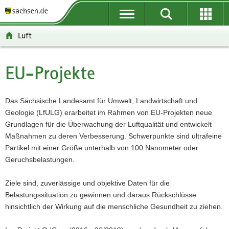
P
P
H
W
F
o
o
a
e
o
r
r
u
i
o
Luft
t
t
p
t
t
a
a
t
e
e
l
l
i
r
r
EU-Projekte
Hauptinhalt
ü
n
n
e
-
b
a
h
I
B
e
v
a
n
e
Das Sächsische Landesamt für Umwelt, Landwirtschaft und
r
i
l
f
r
Geologie (LfULG) erarbeitet im Rahmen von EU-Projekten neue
g
g
t
o
e
Grundlagen für die Überwachung der Luftqualität und entwickelt
r
a
r
i
Maßnahmen zu deren Verbesserung. Schwerpunkte sind ultrafeine
e
t
m
c
Partikel mit einer Größe unterhalb von 100 Nanometer oder
i
i
a
h
Geruchsbelastungen.
f
o
t
e
n
i
Ziele sind, zuverlässige und objektive Daten für die
n
o
Belastungssituation zu gewinnen und daraus Rückschlüsse
d
n
hinsichtlich der Wirkung auf die menschliche Gesundheit zu ziehen.
e
N