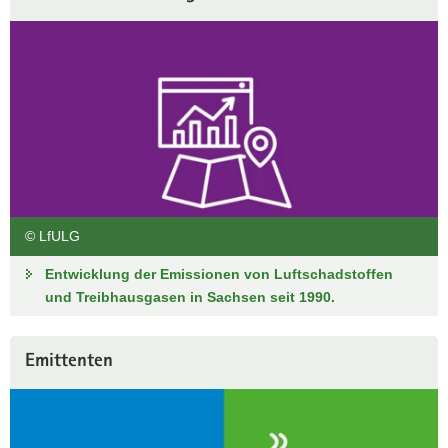
a
v
i
g
a
t
i
o
n
© LfULG
Entwicklung der Emissionen von Luftschadstoffen
und Treibhausgasen in Sachsen seit 1990.
Emittenten