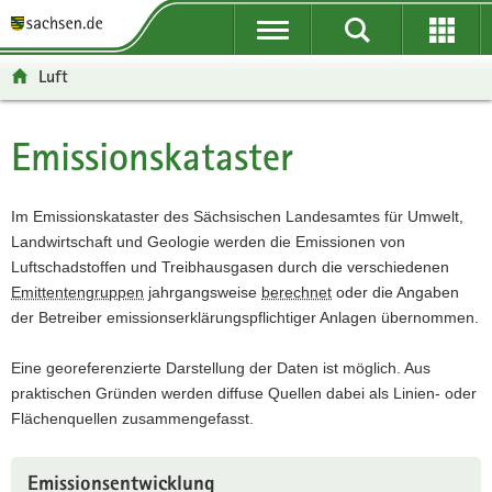
P
P
H
F
o
o
a
o
r
r
u
o
Luft
t
t
p
t
a
a
t
e
l
l
i
r
Emissionskataster
Hauptinhalt
ü
n
n
-
b
a
h
B
e
v
a
e
Im Emissionskataster des Sächsischen Landesamtes für Umwelt,
r
i
l
r
Landwirtschaft und Geologie werden die Emissionen von
g
g
t
e
Luftschadstoffen und Treibhausgasen durch die verschiedenen
r
a
i
Emittentengruppen
jahrgangsweise
berechnet
oder die Angaben
e
t
c
der Betreiber emissionserklärungspflichtiger Anlagen übernommen.
i
i
h
f
o
Eine georeferenzierte Darstellung der Daten ist möglich. Aus
e
n
praktischen Gründen werden diffuse Quellen dabei als Linien- oder
n
Flächenquellen zusammengefasst.
d
e
Emissionsentwicklung
N