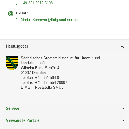
+49 351 2612-5108
E-Mail:
Martin.Schreyer@lfulg.sachsen.de
Footer-
Herausgeber
Bereich
Sächsisches Staatsministerium für Umwelt und
Landwirtschaft
Wilhelm-Buck-Straße 4
01097
Dresden
Telefon:
+49 351 564-0
Telefax:
+49 351 564-20007
E-Mail:
Poststelle SMUL
Service
Verwandte Portale