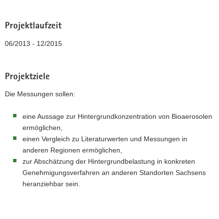
a
v
Projektlaufzeit
i
06/2013 - 12/2015
g
a
t
Projektziele
i
o
Die Messungen sollen:
n
eine Aussage zur Hintergrundkonzentration von Bioaerosolen
ermöglichen,
einen Vergleich zu Literaturwerten und Messungen in
anderen Regionen ermöglichen,
zur Abschätzung der Hintergrundbelastung in konkreten
Genehmigungsverfahren an anderen Standorten Sachsens
heranziehbar sein.