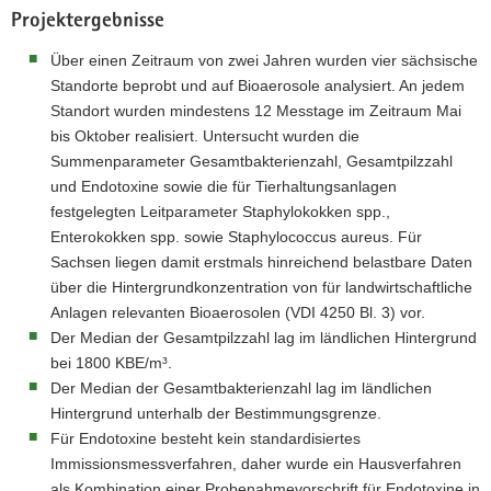
Projektergebnisse
Über einen Zeitraum von zwei Jahren wurden vier sächsische
Standorte beprobt und auf Bioaerosole analysiert. An jedem
Standort wurden mindestens 12 Messtage im Zeitraum Mai
bis Oktober realisiert. Untersucht wurden die
Summenparameter Gesamtbakterienzahl, Gesamtpilzzahl
und Endotoxine sowie die für Tierhaltungsanlagen
festgelegten Leitparameter Staphylokokken spp.,
Enterokokken spp. sowie Staphylococcus aureus. Für
Sachsen liegen damit erstmals hinreichend belastbare Daten
über die Hintergrundkonzentration von für landwirtschaftliche
Anlagen relevanten Bioaerosolen (VDI 4250 Bl. 3) vor.
Der Median der Gesamtpilzzahl lag im ländlichen Hintergrund
bei 1800 KBE/m³.
Der Median der Gesamtbakterienzahl lag im ländlichen
Hintergrund unterhalb der Bestimmungsgrenze.
Für Endotoxine besteht kein standardisiertes
Immissionsmessverfahren, daher wurde ein Hausverfahren
als Kombination einer Probenahmevorschrift für Endotoxine in