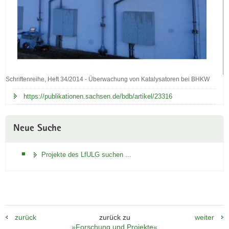
Schriftenreihe, Heft 34/2014 - Überwachung von Katalysatoren bei BHKW
Schriftenreihe,
Heft
https://publikationen.sachsen.de/bdb/artikel/23316
34/2014
-
Überwachung
Neue Suche
von
Katalysatoren
bei
Projekte des LfULG suchen ...
BHKW
zurück
zurück zu
weiter
»Forschung und Projekte«