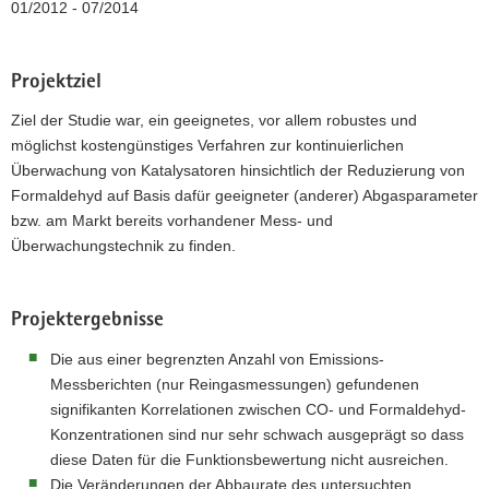
01/2012 - 07/2014
a
v
i
Projektziel
g
Ziel der Studie war, ein geeignetes, vor allem robustes und
a
möglichst kostengünstiges Verfahren zur kontinuierlichen
t
Überwachung von Katalysatoren hinsichtlich der Reduzierung von
i
Formaldehyd auf Basis dafür geeigneter (anderer) Abgasparameter
o
bzw. am Markt bereits vorhandener Mess- und
n
Überwachungstechnik zu finden.
Projektergebnisse
Die aus einer begrenzten Anzahl von Emissions-
Messberichten (nur Reingasmessungen) gefundenen
signifikanten Korrelationen zwischen CO- und Formaldehyd-
Konzentrationen sind nur sehr schwach ausgeprägt so dass
diese Daten für die Funktionsbewertung nicht ausreichen.
Die Veränderungen der Abbaurate des untersuchten