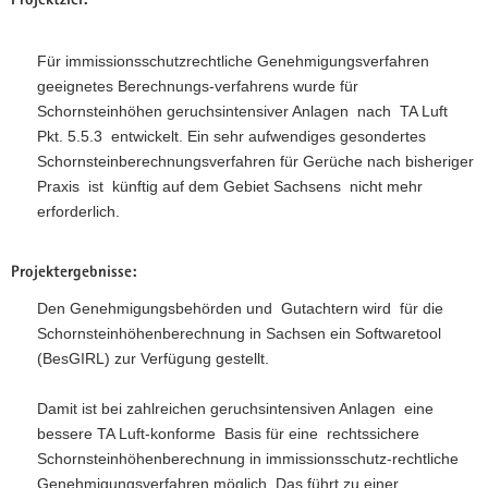
Projektziel:
a
v
Für immissionsschutzrechtliche Genehmigungsverfahren
i
geeignetes Berechnungs-verfahrens wurde für
g
Schornsteinhöhen geruchsintensiver Anlagen nach TA Luft
a
Pkt. 5.5.3 entwickelt. Ein sehr aufwendiges gesondertes
t
Schornsteinberechnungsverfahren für Gerüche nach bisheriger
i
Praxis ist künftig auf dem Gebiet Sachsens nicht mehr
o
erforderlich.
n
Projektergebnisse:
Den Genehmigungsbehörden und Gutachtern wird für die
Schornsteinhöhenberechnung in Sachsen ein Softwaretool
(BesGIRL) zur Verfügung gestellt.
Damit ist bei zahlreichen geruchsintensiven Anlagen eine
bessere TA Luft-konforme Basis für eine rechtssichere
Schornsteinhöhenberechnung in immissionsschutz-rechtliche
Genehmigungsverfahren möglich. Das führt zu einer